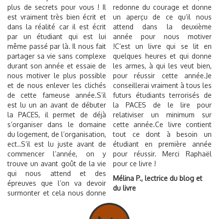
plus de secrets pour vous ! Il
redonne du courage et donne
est vraiment très bien écrit et
un aperçu de ce qu’il nous
dans la réalité car il est écrit
attend dans la deuxième
par un étudiant qui est lui
année pour nous motiver
même passé par là. Il nous fait
!C’est un livre qui se lit en
partager sa vie sans complexe
quelques heures et qui donne
durant son année et essaie de
les armes, à qui les veut bien,
nous motiver le plus possible
pour réussir cette année.Je
et de nous enlever les clichés
conseillerai vraiment à tous les
de cette fameuse année.S’il
futurs étudiants terrorisés de
est lu un an avant de débuter
la PACES de le lire pour
la PACES, il permet de déjà
relativiser un minimum sur
s’organiser dans le domaine
cette année.Ce livre contient
du logement, de l’organisation,
tout ce dont à besoin un
ect..S’il est lu juste avant de
étudiant en première année
commencer l’année, on y
pour réussir. Merci Raphaël
trouve un avant goût de la vie
pour ce livre !
qui nous attend et des
Mélina P., lectrice du blog et
épreuves que l’on va devoir
du livre
surmonter et cela nous donne