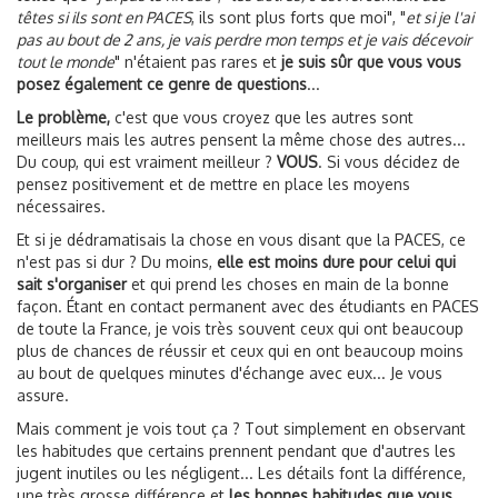
têtes si ils sont en PACES
, ils sont plus forts que moi", "
et si je l'ai
pas au bout de 2 ans, je vais perdre mon temps et je vais décevoir
tout le monde
" n'étaient pas rares et
je suis sûr que vous vous
posez également ce genre de questions
...
Le problème,
c'est que vous croyez que les autres sont
meilleurs mais les autres pensent la même chose des autres...
Du coup, qui est vraiment meilleur ?
VOUS
. Si vous décidez de
pensez positivement et de mettre en place les moyens
nécessaires.
Et si je dédramatisais la chose en vous disant que la PACES, ce
n'est pas si dur ? Du moins,
elle est moins dure pour celui qui
sait s'organiser
et qui prend les choses en main de la bonne
façon. Étant en contact permanent avec des étudiants en PACES
de toute la France, je vois très souvent ceux qui ont beaucoup
plus de chances de réussir et ceux qui en ont beaucoup moins
au bout de quelques minutes d'échange avec eux... Je vous
assure.
Mais comment je vois tout ça ? Tout simplement en observant
les habitudes que certains prennent pendant que d'autres les
jugent inutiles ou les négligent... Les détails font la différence,
une très grosse différence et
les bonnes habitudes que vous